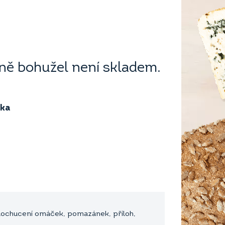
ě bohužel není skladem.
ika
 dochucení omáček, pomazánek, příloh,