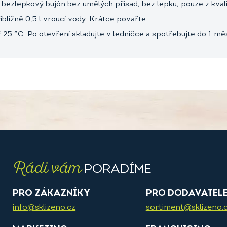
ezlepkový bujón bez umělých přísad, bez lepku, pouze z kvali
řibližně 0,5 l vroucí vody. Krátce povařte.
25 °C. Po otevření skladujte v ledničce a spotřebujte do 1 mě
Rádi vám
PORADÍME
PRO ZÁKAZNÍKY
PRO DODAVATEL
info@sklizeno.cz
sortiment@sklizeno.