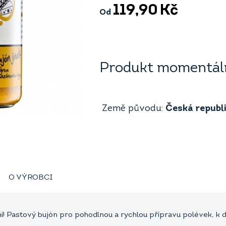
119,90
Kč
Od
Produkt momentáln
Země původu:
Česká republ
O VÝROBCI
ní! Pastový bujón pro pohodlnou a rychlou přípravu polévek, k