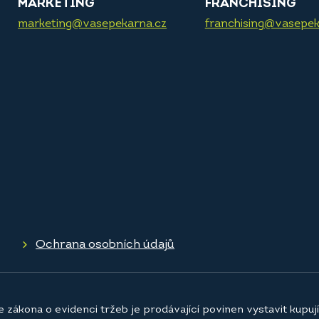
MARKETING
FRANCHISING
marketing@vasepekarna.cz
franchising@vasepek
Ochrana osobních údajů
e zákona o evidenci tržeb je prodávající povinen vystavit kupu