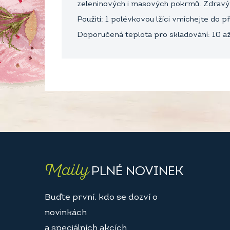
zeleninových i masových pokrmů. Zdravý b
Použití: 1 polévkovou lžíci vmíchejte do p
Doporučená teplota pro skladování: 10 až 
Maily
PLNÉ NOVINEK
Buďte první, kdo se dozví o
novinkách
a speciálních akcích.