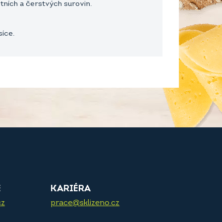
tních a čerstvých surovin.
síce.
E
KARIÉRA
cz
prace@sklizeno.cz