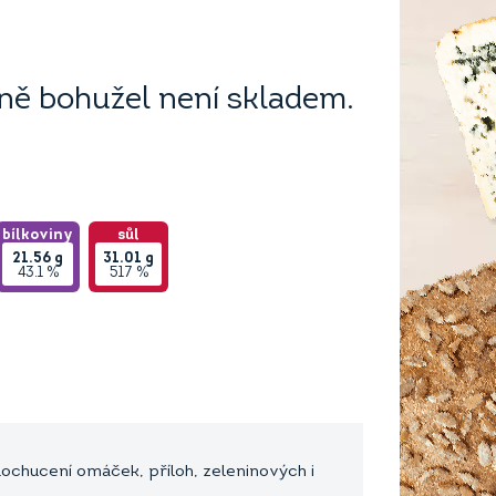
ě bohužel není skladem.
bílkoviny
sůl
21.56
g
31.01
g
43.1 %
517 %
dochucení omáček, příloh, zeleninových i