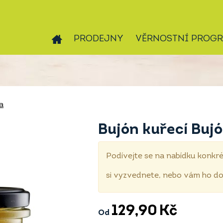
PRODEJNY
VĚRNOSTNÍ PROG
a
Bujón kuřecí Buj
Podívejte se na nabídku konkré
si vyzvednete, nebo vám ho 
129,90
Kč
Od