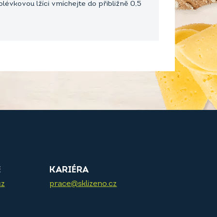
lévkovou lžíci vmíchejte do přibližně 0,5
E
KARIÉRA
cz
prace@sklizeno.cz