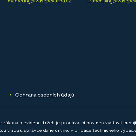
marketing@vasepekarna.cz
franchising@vasepek
Ochrana osobních údajů
e zákona o evidenci tržeb je prodávající povinen vystavit kupu
atou tržbu u správce daně online; v případě technického výpadk