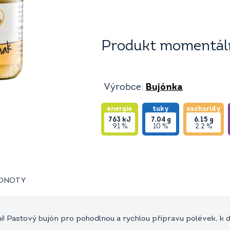
Produkt momentáln
Výrobce:
Bujónka
energie
tuky
sacharidy
763
kJ
7.04
g
6.15
g
9.1 %
10 %
2.2 %
ODNOTY
í! Pastový bujón pro pohodlnou a rychlou přípravu polévek, k 