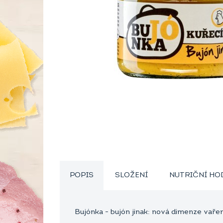
POPIS
SLOŽENÍ
NUTRIČNÍ H
Bujónka - bujón jinak: nová dimenze vařen