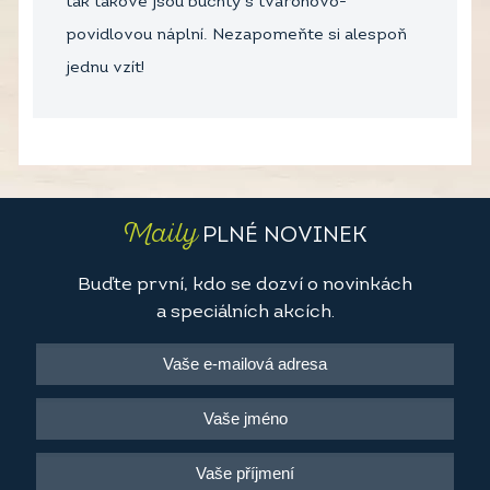
tak takové jsou buchty s tvarohovo-
povidlovou náplní. Nezapomeňte si alespoň
jednu vzít!
Maily
PLNÉ NOVINEK
Buďte první, kdo se dozví o novinkách
a speciálních akcích.