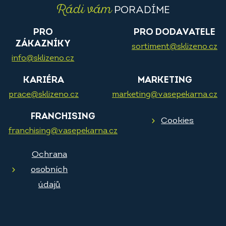
Rádi vám
PORADÍME
PRO
PRO DODAVATELE
ZÁKAZNÍKY
sortiment@sklizeno.cz
info@sklizeno.cz
KARIÉRA
MARKETING
prace@sklizeno.cz
marketing@vasepekarna.cz
FRANCHISING
Cookies
franchising@vasepekarna.cz
Ochrana
osobních
údajů