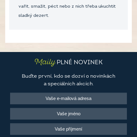
vařit, smažit, péct nebo z nich třeba ukuchtit
sladký dezert.
Maily
PLNÉ NOVINEK
Buďte první, kdo se dozví o novinkách
a speciálních akcích.