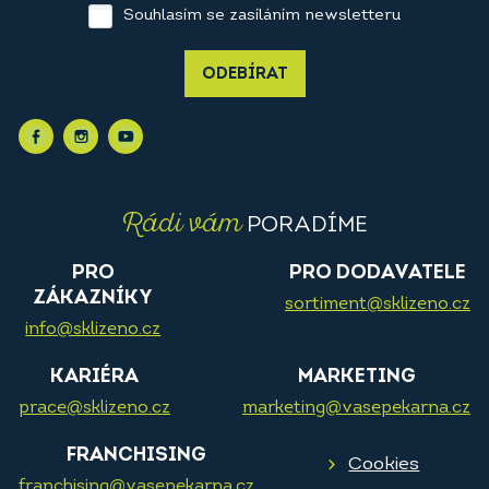
Souhlasím se zasíláním newsletteru
ODEBÍRAT
Rádi vám
PORADÍME
PRO
PRO DODAVATELE
ZÁKAZNÍKY
sortiment@sklizeno.cz
info@sklizeno.cz
KARIÉRA
MARKETING
prace@sklizeno.cz
marketing@vasepekarna.cz
FRANCHISING
Cookies
franchising@vasepekarna.cz