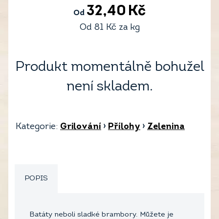
32,40
Kč
Od
Od
81
Kč
za kg
Produkt momentálně bohužel
není skladem.
Kategorie:
Grilování
›
Přílohy
›
Zelenina
POPIS
Batáty neboli sladké brambory. Můžete je