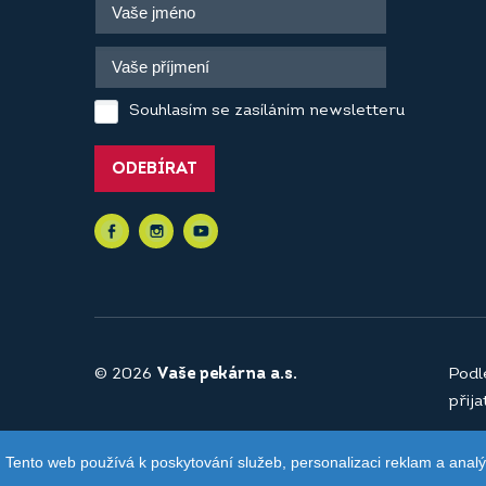
Souhlasím se zasíláním newsletteru
ODEBÍRAT
© 2026
Vaše pekárna a.s.
Podl
přij
Tento web používá k poskytování služeb, personalizaci reklam a anal