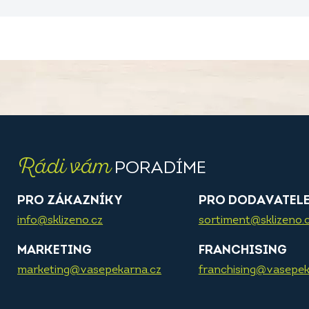
Rádi vám
PORADÍME
PRO ZÁKAZNÍKY
PRO DODAVATEL
info@sklizeno.cz
sortiment@sklizeno.
MARKETING
FRANCHISING
marketing@vasepekarna.cz
franchising@vasepek