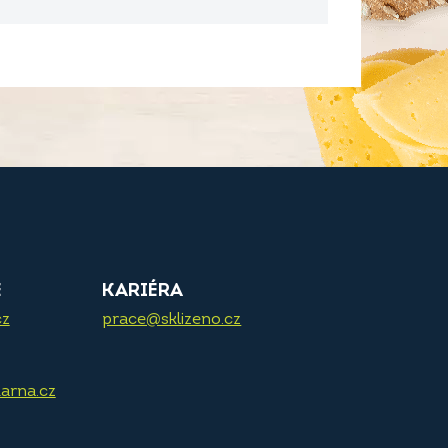
E
KARIÉRA
cz
prace@sklizeno.cz
arna.cz