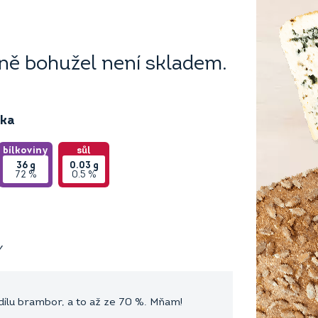
ě bohužel není skladem.
ika
bílkoviny
sůl
36
g
0.03
g
72 %
0.5 %
Y
lu brambor, a to až ze 70 %. Mňam!