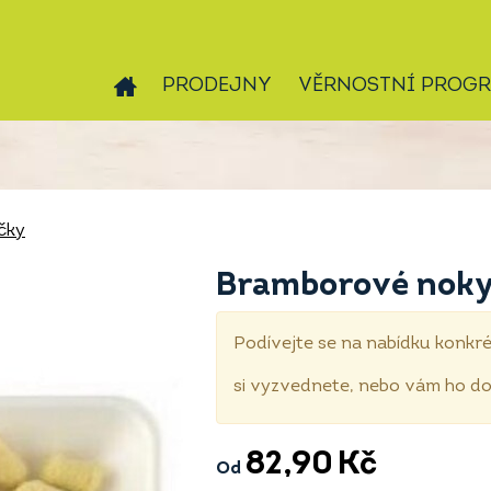
PRODEJNY
VĚRNOSTNÍ PROG
čky
Bramborové noky 
Podívejte se na nabídku konkré
si vyzvednete, nebo vám ho 
82,90
Kč
Od