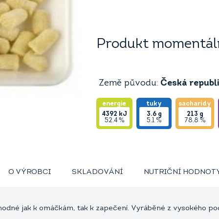
Produkt momentáln
Země původu:
Česká republ
energie
tuky
sacharidy
4392
kJ
3.6
g
213
g
52.4 %
5.1 %
78.8 %
O VÝROBCI
SKLADOVÁNÍ
NUTRIČNÍ HODNOT
dné jak k omáčkám, tak k zapečení. Vyráběné z vysokého podí