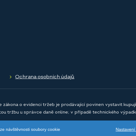
Ochrana osobních údajů
e zákona o evidenci tržeb je prodávající povinen vystavit kupu
atou tržbu u správce daně online; v případě technického výpadk
Nastavení
ýze návštěvnosti soubory cookie