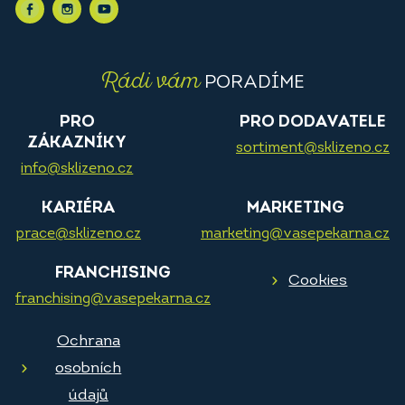
Rádi vám
PORADÍME
PRO
PRO DODAVATELE
ZÁKAZNÍKY
sortiment@sklizeno.cz
info@sklizeno.cz
KARIÉRA
MARKETING
prace@sklizeno.cz
marketing@vasepekarna.cz
FRANCHISING
Cookies
franchising@vasepekarna.cz
Ochrana
osobních
údajů