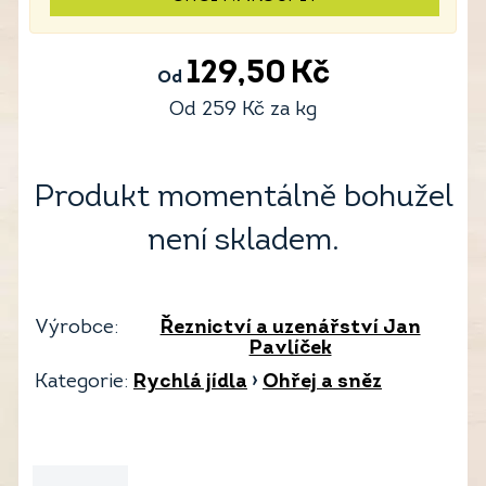
129,50
Kč
Od
Od
259
Kč
za kg
Produkt momentálně bohužel
není skladem.
Výrobce:
Řeznictví a uzenářství Jan
Pavlíček
Kategorie:
Rychlá jídla
›
Ohřej a sněz