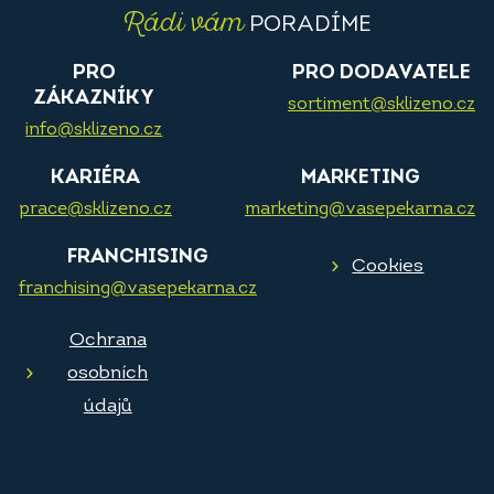
Rádi vám
PORADÍME
PRO
PRO DODAVATELE
ZÁKAZNÍKY
sortiment@sklizeno.cz
info@sklizeno.cz
KARIÉRA
MARKETING
prace@sklizeno.cz
marketing@vasepekarna.cz
FRANCHISING
Cookies
franchising@vasepekarna.cz
Ochrana
osobních
údajů