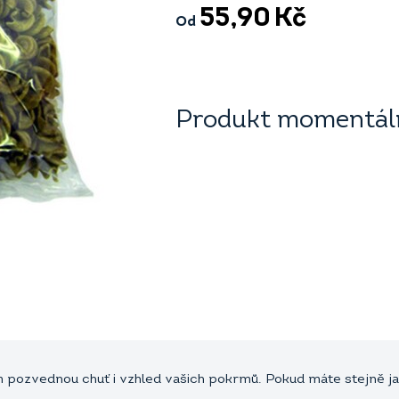
55,90
Kč
Od
Produkt momentáln
pozvednou chuť i vzhled vašich pokrmů. Pokud máte stejně jak