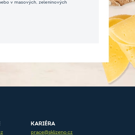
é nebo v masových, zeleninových
E
KARIÉRA
cz
prace@sklizeno.cz