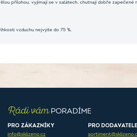
vělou přílohou, vyjímají se v salátech, chutnají dobře zapečen
 vlhkosti vzduchu nejvýše do 75 %.
Rádi vám
PORADÍME
PRO ZÁKAZNÍKY
PRO DODAVATEL
info@sklizeno.cz
sortiment@sklizeno.