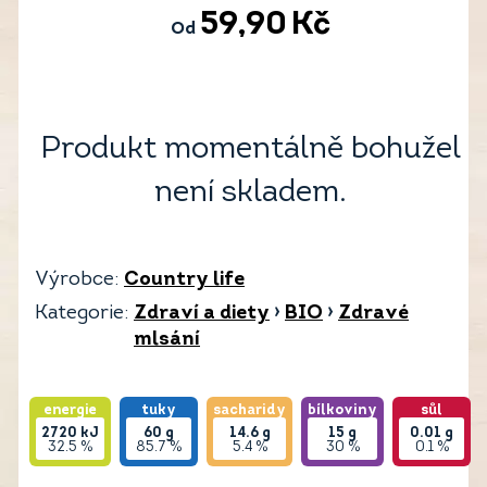
59,90
Kč
Od
Produkt momentálně bohužel
není skladem.
Výrobce:
Country life
Kategorie:
Zdraví a diety
›
BIO
›
Zdravé
mlsání
energie
tuky
sacharidy
bílkoviny
sůl
2720
kJ
60
g
14.6
g
15
g
0.01
g
32.5 %
85.7 %
5.4 %
30 %
0.1 %