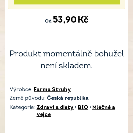
53,90
Kč
Od
Produkt momentálně bohužel
není skladem.
Výrobce:
Farma Struhy
Země původu:
Česká republika
Kategorie:
Zdraví a diety
›
BIO
›
Mléčné a
vejce