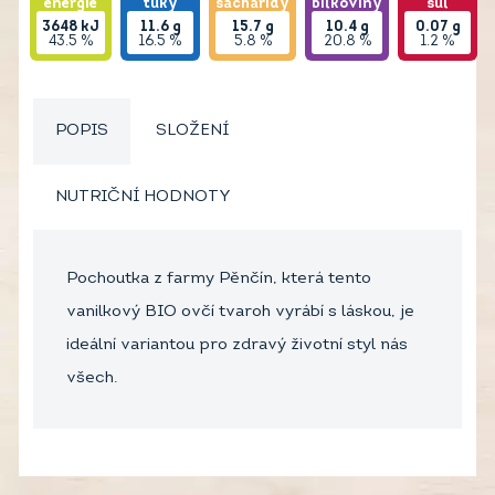
energie
tuky
sacharidy
bílkoviny
sůl
3648
kJ
11.6
g
15.7
g
10.4
g
0.07
g
43.5 %
16.5 %
5.8 %
20.8 %
1.2 %
POPIS
SLOŽENÍ
NUTRIČNÍ HODNOTY
Pochoutka z farmy Pěnčín, která tento
vanilkový BIO ovčí tvaroh vyrábí s láskou, je
ideální variantou pro zdravý životní styl nás
všech.