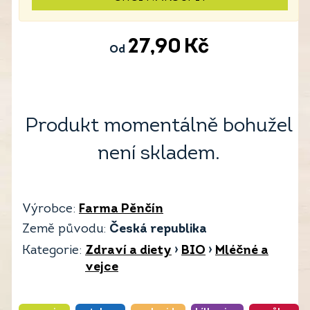
27,90
Kč
Od
Produkt momentálně bohužel
není skladem.
Výrobce:
Farma Pěnčín
Země původu:
Česká republika
Kategorie:
Zdraví a diety
›
BIO
›
Mléčné a
vejce