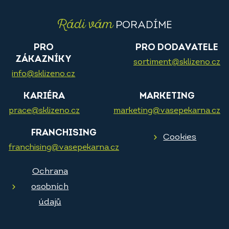
Rádi vám
PORADÍME
PRO
PRO DODAVATELE
ZÁKAZNÍKY
sortiment@sklizeno.cz
info@sklizeno.cz
KARIÉRA
MARKETING
prace@sklizeno.cz
marketing@vasepekarna.cz
FRANCHISING
Cookies
franchising@vasepekarna.cz
Ochrana
osobních
údajů