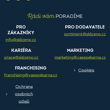
Rádi vám
PORADÍME
PRO
PRO DODAVATELE
ZÁKAZNÍKY
sortiment@sklizeno.cz
info@sklizeno.cz
KARIÉRA
MARKETING
prace@sklizeno.cz
marketing@vasepekarna.cz
FRANCHISING
Cookies
franchising@vasepekarna.cz
Ochrana
osobních
údajů