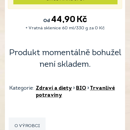
44,90
Kč
Od
+ Vratná sklenice 60 ml/330 g za
0
Kč
Produkt momentálně bohužel
není skladem.
Kategorie:
Zdraví a diety
›
BIO
›
Trvanlivé
potraviny
O VÝROBCI