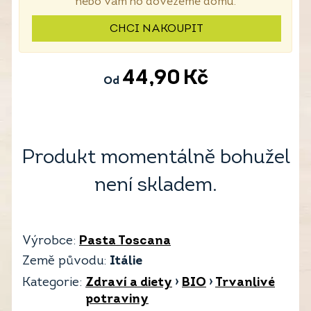
nebo vám ho dovezeme domů.
CHCI NAKOUPIT
44,90
Kč
Od
Produkt momentálně bohužel
není skladem.
Výrobce:
Pasta Toscana
Země původu:
Itálie
Kategorie:
Zdraví a diety
›
BIO
›
Trvanlivé
potraviny