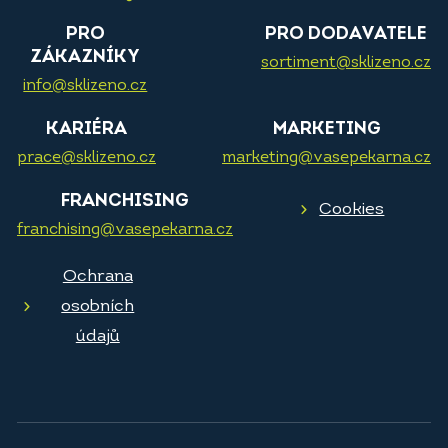
PRO
PRO DODAVATELE
ZÁKAZNÍKY
sortiment@sklizeno.cz
info@sklizeno.cz
KARIÉRA
MARKETING
prace@sklizeno.cz
marketing@vasepekarna.cz
FRANCHISING
Cookies
franchising@vasepekarna.cz
Ochrana
osobních
údajů