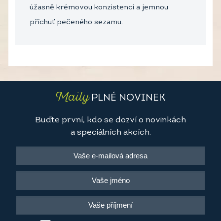
úžasně krémovou konzistenci a jemnou
příchuť pečeného sezamu.
Maily
PLNÉ NOVINEK
Buďte první, kdo se dozví o novinkách
a speciálních akcích.