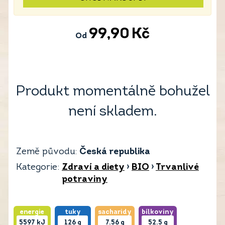
99,90
Kč
Od
Produkt momentálně bohužel
není skladem.
Země původu:
Česká republika
Kategorie:
Zdraví a diety
›
BIO
›
Trvanlivé
potraviny
energie
tuky
sacharidy
bílkoviny
5597
kJ
126
g
7.56
g
52.5
g