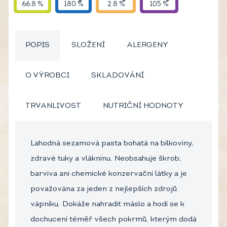
66.8 %
180 %
2.8 %
105 %
POPIS
SLOŽENÍ
ALERGENY
O VÝROBCI
SKLADOVÁNÍ
TRVANLIVOST
NUTRIČNÍ HODNOTY
Lahodná sezamová pasta bohatá na bílkoviny,
zdravé tuky a vlákninu. Neobsahuje škrob,
barviva ani chemické konzervační látky a je
považována za jeden z nejlepších zdrojů
vápníku. Dokáže nahradit máslo a hodí se k
dochucení téměř všech pokrmů, kterým dodá