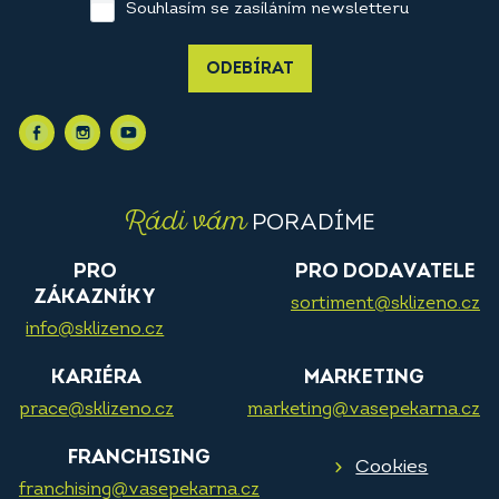
Souhlasím se zasíláním newsletteru
ODEBÍRAT
Rádi vám
PORADÍME
PRO
PRO DODAVATELE
ZÁKAZNÍKY
sortiment@sklizeno.cz
info@sklizeno.cz
KARIÉRA
MARKETING
prace@sklizeno.cz
marketing@vasepekarna.cz
FRANCHISING
Cookies
franchising@vasepekarna.cz