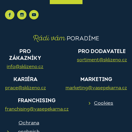
Rádi vám
PORADÍME
PRO
PRO DODAVATELE
ZÁKAZNÍKY
sortiment@sklizeno.cz
info@sklizeno.cz
KARIÉRA
MARKETING
prace@sklizeno.cz
marketing@vasepekarna.cz
FRANCHISING
Cookies
franchising@vasepekarna.cz
Ochrana
osobních