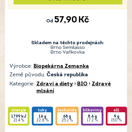
57,90
Kč
Od
Skladem na těchto prodejnách:
Brno Semilasso
Brno Vaňkovka
Výrobce:
Biopekárna Zemanka
Země původu:
Česká republika
Kategorie:
Zdraví a diety
›
BIO
›
Zdravé
mlsání
energie
tuky
sacharidy
bílkoviny
sůl
1799
kJ
16
g
68
g
8.6
g
9
g
21.4 %
22.8 %
25.1 %
17.2 %
150 %