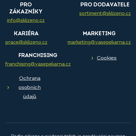
PRO
PRO DODAVATELE
ZÁKAZNÍKY
sortiment@sklizeno.cz
info@sklizeno.cz
KARIÉRA
MARKETING
prace@sklizeno.cz
marketing@vasepekarna.cz
FRANCHISING
Cookies
franchising@vasepekarna.cz
Ochrana
osobních
údajů