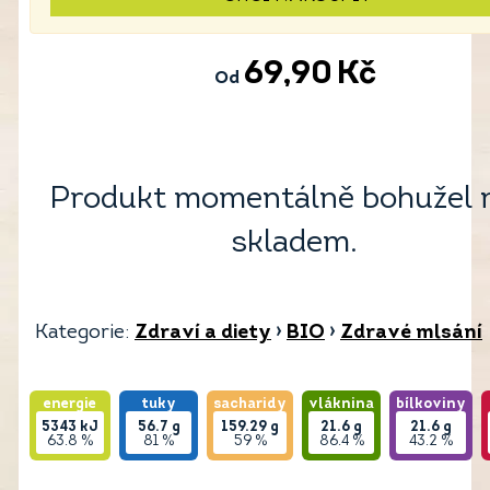
69,90
Kč
Od
Produkt momentálně bohužel 
skladem.
Kategorie:
Zdraví a diety
›
BIO
›
Zdravé mlsání
energie
tuky
sacharidy
vláknina
bílkoviny
5343
kJ
56.7
g
159.29
g
21.6
g
21.6
g
63.8 %
81 %
59 %
86.4 %
43.2 %