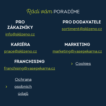
Rádi vám
PORADÍME
PRO
PRO DODAVATELE
ZÁKAZNÍKY
sortiment@sklizeno.cz
info@sklizeno.cz
KARIÉRA
MARKETING
prace@sklizeno.cz
marketing@vasepekarna.cz
FRANCHISING
Cookies
franchising@vasepekarna.cz
Ochrana
osobních
údajů