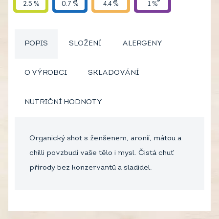
2.5 %
0.7 %
4.4 %
1 %
POPIS
SLOŽENÍ
ALERGENY
O VÝROBCI
SKLADOVÁNÍ
NUTRIČNÍ HODNOTY
Organický shot s ženšenem, aronií, mátou a
chilli povzbudí vaše tělo i mysl. Čistá chuť
přírody bez konzervantů a sladidel.