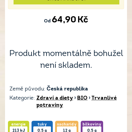
64,90
Kč
Od
Produkt momentálně bohužel
není skladem.
Země původu:
Česká republika
Kategorie:
Zdraví a diety
›
BIO
›
Trvanlivé
potraviny
energie
tuky
sacharidy
bílkoviny
213
kJ
0.5
g
12
g
0.5
g