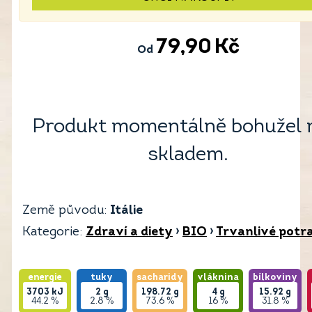
79,90
Kč
Od
Produkt momentálně bohužel 
skladem.
Země původu:
Itálie
Kategorie:
Zdraví a diety
›
BIO
›
Trvanlivé potr
energie
tuky
sacharidy
vláknina
bílkoviny
3703
kJ
2
g
198.72
g
4
g
15.92
g
44.2 %
2.8 %
73.6 %
16 %
31.8 %