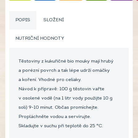
POPIS
SLOŽENÍ
NUTRIČNÍ HODNOTY
Těstoviny z kukuřičné bio mouky mají hrubý
a porézní povrch a tak lépe udrží omáčky
a koření. Vhodné pro celiaky.
Návod k přípravě: 100 g těstovin vařte
v osolené vodě (na 1 litr vody použijte 10 g
soli) 9-10 minut. Občas promíchejte.
Propláchněte vodou a servírujte.
Skladujte v suchu při teplotě do 25 °C.