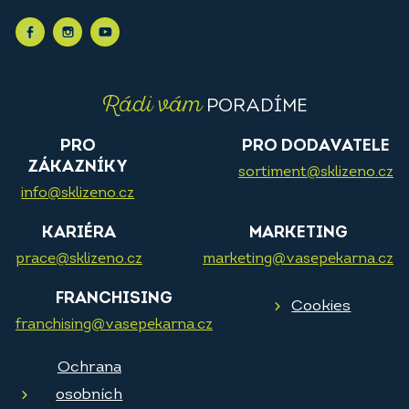
Rádi vám
PORADÍME
PRO
PRO DODAVATELE
ZÁKAZNÍKY
sortiment@sklizeno.cz
info@sklizeno.cz
KARIÉRA
MARKETING
prace@sklizeno.cz
marketing@vasepekarna.cz
FRANCHISING
Cookies
franchising@vasepekarna.cz
Ochrana
osobních