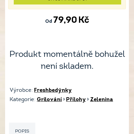
79,90
Kč
Od
Produkt momentálně bohužel
není skladem.
Výrobce:
Freshbedýnky
Kategorie:
Grilování
›
Přílohy
›
Zelenina
POPIS