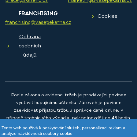
prace@sklizeno.cz
marketing@vasepekarna.cz
FRANCHISING
Cookies
franchising@vasepekarna.cz
Ochrana
osobních
údajů
Podle zákona o evidenci tržeb je prodávající povinen
vystavit kupujícímu účtenku. Zároveň je povinen
zaevidovat přijatou tržbu u správce daně online; v
případě technického výpadku pak nejpozději do 48 hodin.
Tento web používá k poskytování služeb, personalizaci reklam a
© 2026
Vaše pekárna a.s.
analýze návštěvnosti soubory cookie