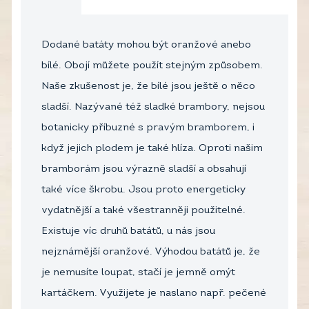
Dodané batáty mohou být oranžové anebo
bílé. Obojí můžete použít stejným způsobem.
Naše zkušenost je, že bílé jsou ještě o něco
sladší. Nazývané též sladké brambory, nejsou
botanicky příbuzné s pravým bramborem, i
když jejich plodem je také hlíza. Oproti našim
bramborám jsou výrazně sladší a obsahují
také více škrobu. Jsou proto energeticky
vydatnější a také všestranněji použitelné.
Existuje víc druhů batátů, u nás jsou
nejznámější oranžové. Výhodou batátů je, že
je nemusíte loupat, stačí je jemně omýt
kartáčkem. Využijete je naslano např. pečené