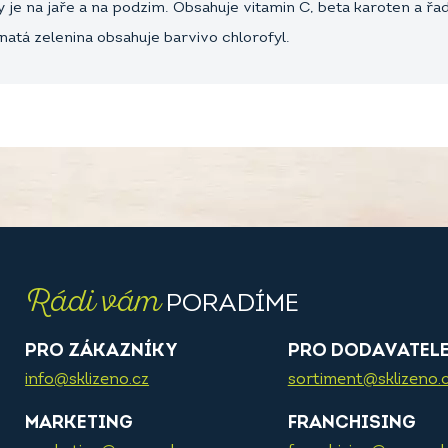
y je na jaře a na podzim. Obsahuje vitamin C, beta karoten a řa
stnatá zelenina obsahuje barvivo chlorofyl.
Rádi vám
PORADÍME
PRO ZÁKAZNÍKY
PRO DODAVATEL
info@sklizeno.cz
sortiment@sklizeno.
MARKETING
FRANCHISING