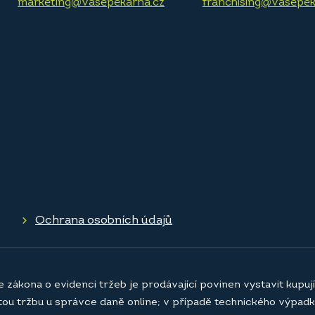
marketing@vasepekarna.cz
franchising@vasepek
Ochrana osobních údajů
e zákona o evidenci tržeb je prodávající povinen vystavit kupu
atou tržbu u správce daně online; v případě technického výpadk