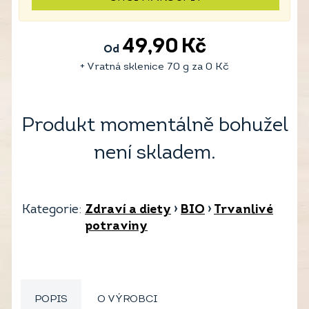
49,90
Kč
Od
+ Vratná sklenice 70 g za
0
Kč
Produkt momentálně bohužel
není skladem.
Kategorie:
Zdraví a diety
›
BIO
›
Trvanlivé
potraviny
POPIS
O VÝROBCI