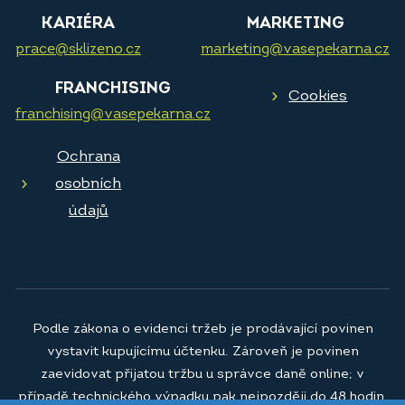
KARIÉRA
MARKETING
prace@sklizeno.cz
marketing@vasepekarna.cz
FRANCHISING
Cookies
franchising@vasepekarna.cz
Ochrana
osobních
údajů
Podle zákona o evidenci tržeb je prodávající povinen
vystavit kupujícímu účtenku. Zároveň je povinen
zaevidovat přijatou tržbu u správce daně online; v
případě technického výpadku pak nejpozději do 48 hodin.