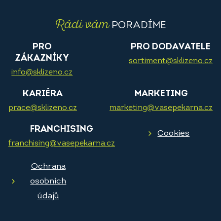
Rádi vám
PORADÍME
PRO
PRO DODAVATELE
ZÁKAZNÍKY
sortiment@sklizeno.cz
info@sklizeno.cz
KARIÉRA
MARKETING
prace@sklizeno.cz
marketing@vasepekarna.cz
FRANCHISING
Cookies
franchising@vasepekarna.cz
Ochrana
osobních
údajů