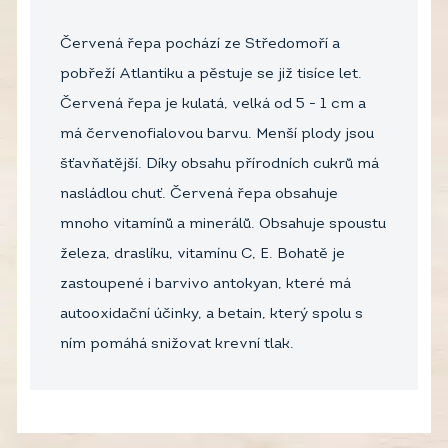
Červená řepa pochází ze Středomoří a
pobřeží Atlantiku a pěstuje se již tisíce let.
Červená řepa je kulatá, velká od 5 - 1 cm a
má červenofialovou barvu. Menší plody jsou
šťavňatější. Díky obsahu přírodních cukrů má
nasládlou chuť. Červená řepa obsahuje
mnoho vitamínů a minerálů. Obsahuje spoustu
železa, draslíku, vitamínu C, E. Bohatě je
zastoupené i barvivo antokyan, které má
autooxidační účinky, a betain, který spolu s
ním pomáhá snižovat krevní tlak.