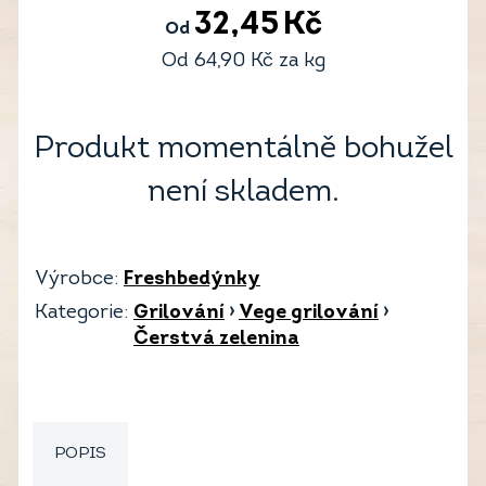
32,45
Kč
Od
Od
64,90
Kč
za kg
Produkt momentálně bohužel
není skladem.
Výrobce:
Freshbedýnky
Kategorie:
Grilování
›
Vege grilování
›
Čerstvá zelenina
POPIS