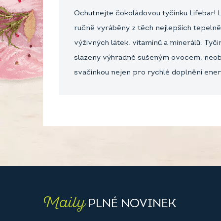
Ochutnejte čokoládovou tyčinku Lifebar! 
ručně vyráběny z těch nejlepších tepelně
výživných látek, vitamínů a minerálů. Tyč
slazeny výhradně sušeným ovocem, neobsahu
svačinkou nejen pro rychlé doplnění energ
Maily
PLNÉ NOVINEK