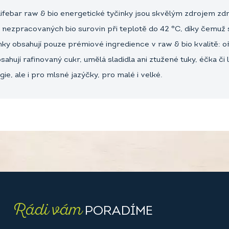
Lifebar raw & bio energetické tyčinky jsou skvělým zdrojem zdr
 nezpracovaných bio surovin při teplotě do 42 °C, díky čemuž
inky obsahují pouze prémiové ingredience v raw & bio kvalitě: 
jí rafinovaný cukr, umělá sladidla ani ztužené tuky, éčka či 
ie, ale i pro mlsné jazýčky, pro malé i velké.
Rádi vám
PORADÍME