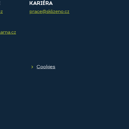
E
KARIÉRA
cz
prace@sklizeno.cz
arna.cz
Cookies