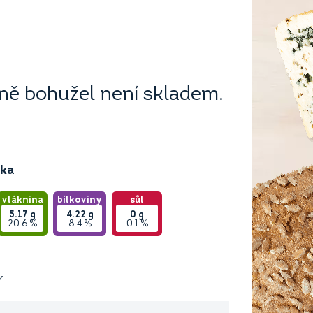
ě bohužel není skladem.
ika
vláknina
bílkoviny
sůl
5.17
g
4.22
g
0
g
20.6 %
8.4 %
0.1 %
Y