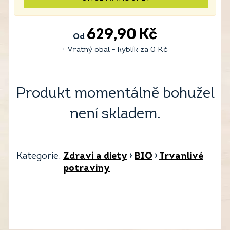
629,90
Kč
Od
+ Vratný obal - kyblík za
0
Kč
Produkt momentálně bohužel
není skladem.
Kategorie:
Zdraví a diety
›
BIO
›
Trvanlivé
potraviny