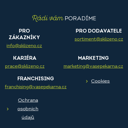
Rádi vám
PORADÍME
PRO
PRO DODAVATELE
ZÁKAZNÍKY
sortiment@sklizeno.cz
info@sklizeno.cz
KARIÉRA
MARKETING
prace@sklizeno.cz
marketing@vasepekarna.cz
FRANCHISING
Cookies
franchising@vasepekarna.cz
Ochrana
osobních
údajů