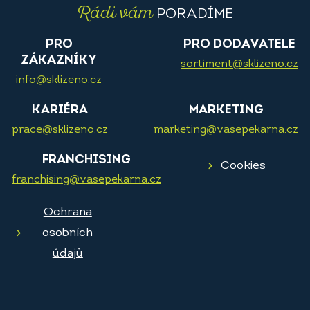
Rádi vám
PORADÍME
PRO
PRO DODAVATELE
ZÁKAZNÍKY
sortiment@sklizeno.cz
info@sklizeno.cz
KARIÉRA
MARKETING
prace@sklizeno.cz
marketing@vasepekarna.cz
FRANCHISING
Cookies
franchising@vasepekarna.cz
Ochrana
osobních
údajů