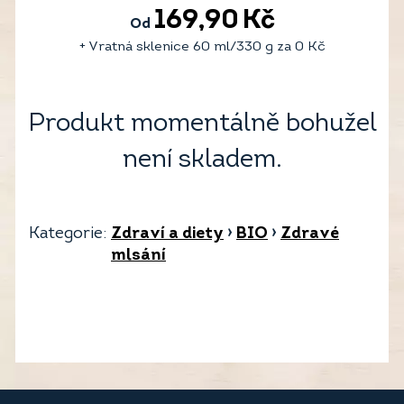
169,90
Kč
Od
+ Vratná sklenice 60 ml/330 g za
0
Kč
Produkt momentálně bohužel
není skladem.
Kategorie:
Zdraví a diety
›
BIO
›
Zdravé
mlsání