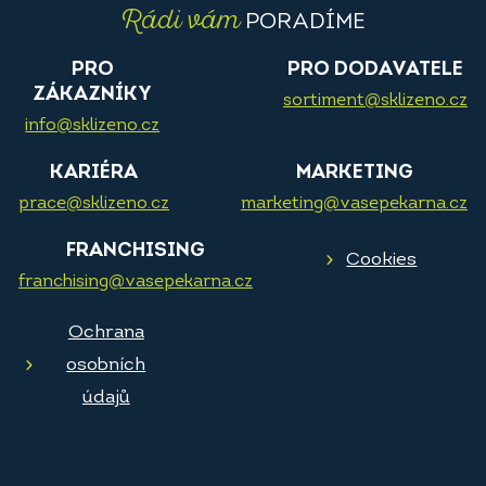
Rádi vám
PORADÍME
PRO
PRO DODAVATELE
ZÁKAZNÍKY
sortiment@sklizeno.cz
info@sklizeno.cz
KARIÉRA
MARKETING
prace@sklizeno.cz
marketing@vasepekarna.cz
FRANCHISING
Cookies
franchising@vasepekarna.cz
Ochrana
osobních
údajů