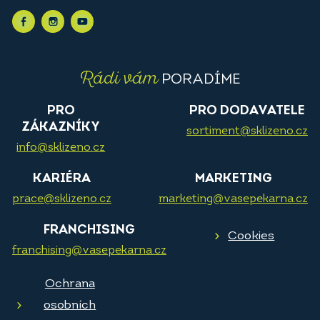
Rádi vám
PORADÍME
PRO
PRO DODAVATELE
ZÁKAZNÍKY
sortiment@sklizeno.cz
info@sklizeno.cz
KARIÉRA
MARKETING
prace@sklizeno.cz
marketing@vasepekarna.cz
FRANCHISING
Cookies
franchising@vasepekarna.cz
Ochrana
osobních