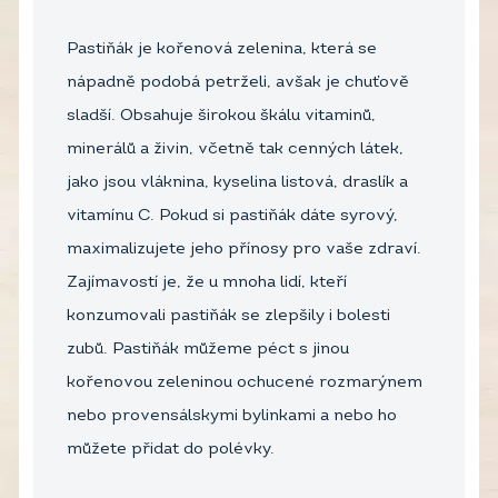
Pastiňák je kořenová zelenina, která se
nápadně podobá petrželi, avšak je chuťově
sladší. Obsahuje širokou škálu vitaminů,
minerálů a živin, včetně tak cenných látek,
jako jsou vláknina, kyselina listová, draslík a
vitamínu C. Pokud si pastiňák dáte syrový,
maximalizujete jeho přínosy pro vaše zdraví.
Zajímavostí je, že u mnoha lidí, kteří
konzumovali pastiňák se zlepšily i bolesti
zubů. Pastiňák můžeme péct s jinou
kořenovou zeleninou ochucené rozmarýnem
nebo provensálskymi bylinkami a nebo ho
můžete přidat do polévky.