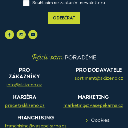
Souhlasím se zasíláním newsletteru
ODEBÍRAT
Rádi vám
PORADÍME
PRO
PRO DODAVATELE
ZÁKAZNÍKY
sortiment@sklizeno.cz
info@sklizeno.cz
KARIÉRA
MARKETING
prace@sklizeno.cz
marketing@vasepekarna.cz
FRANCHISING
Cookies
franchising@vasepekarna.cz