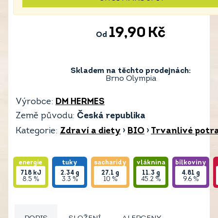
19,90
Kč
Od
Skladem na těchto prodejnách:
Brno Olympia
Výrobce:
DM HERMES
Země původu:
Česká republika
Kategorie:
Zdraví a diety
›
BIO
›
Trvanlivé potr
energie
tuky
sacharidy
vláknina
bílkoviny
718
kJ
2.34
g
27.1
g
11.3
g
4.81
g
8.5 %
3.3 %
10 %
45.2 %
9.6 %