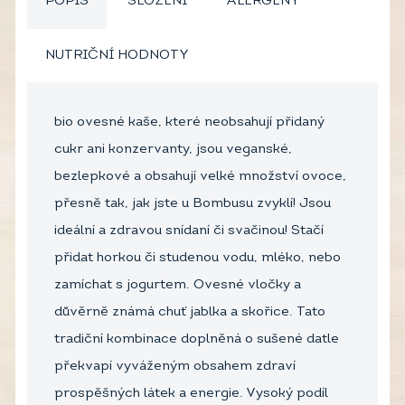
POPIS
SLOŽENÍ
ALERGENY
NUTRIČNÍ HODNOTY
bio ovesné kaše, které neobsahují přidaný
cukr ani konzervanty, jsou veganské,
bezlepkové a obsahují velké množství ovoce,
přesně tak, jak jste u Bombusu zvyklí! Jsou
ideální a zdravou snídaní či svačinou! Stačí
přidat horkou či studenou vodu, mléko, nebo
zamíchat s jogurtem. Ovesné vločky a
důvěrně známá chuť jablka a skořice. Tato
tradiční kombinace doplněná o sušené datle
překvapí vyváženým obsahem zdraví
prospěšných látek a energie. Vysoký podíl