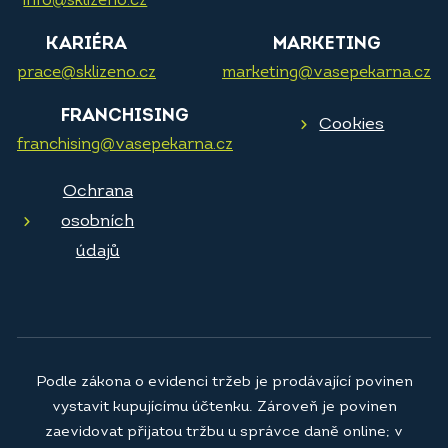
info@sklizeno.cz
KARIÉRA
MARKETING
prace@sklizeno.cz
marketing@vasepekarna.cz
FRANCHISING
Cookies
franchising@vasepekarna.cz
Ochrana
osobních
údajů
Podle zákona o evidenci tržeb je prodávající povinen
vystavit kupujícímu účtenku. Zároveň je povinen
zaevidovat přijatou tržbu u správce daně online; v