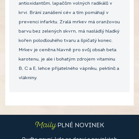
antioxidantům, lapačům volných radikálů v
krvi. Brání zanášení cév a tím pomáhají v
prevenci infarktu. Zralá mrkev má oranžovou
barvu bez zelených skvrn, má nasládlý hladký
kořen polodlouhého tvaru a špičatý konec.
Mrkev je ceněna hlavně pro svůj obsah beta
karotenu, je ale i bohatým zdrojem vitaminu
B, C a E, lehce přijatelného vápníku, pektinů a
vlákniny.
Maily
PLNÉ NOVINEK