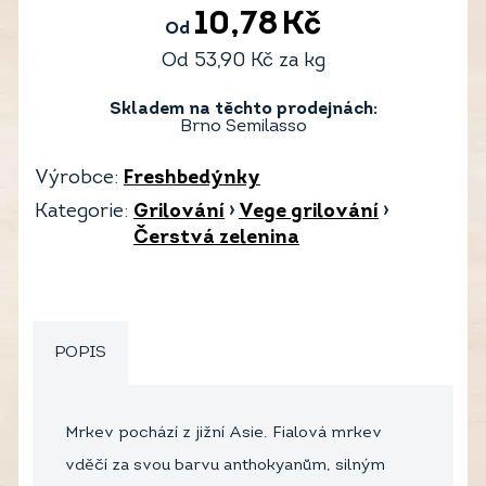
10,78
Kč
Od
Od
53,90
Kč
za kg
Skladem na těchto prodejnách:
Brno Semilasso
Výrobce:
Freshbedýnky
Kategorie:
Grilování
›
Vege grilování
›
Čerstvá zelenina
POPIS
Mrkev pochází z jižní Asie. Fialová mrkev
vděčí za svou barvu anthokyanům, silným