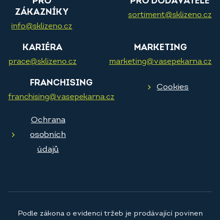
PRO
PRO DODAVATELE
ZÁKAZNÍKY
sortiment@sklizeno.cz
info@sklizeno.cz
KARIÉRA
MARKETING
prace@sklizeno.cz
marketing@vasepekarna.cz
FRANCHISING
Cookies
franchising@vasepekarna.cz
Ochrana
osobních
údajů
Podle zákona o evidenci tržeb je prodávající povinen