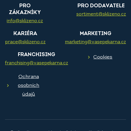
PRO
PRO DODAVATELE
ZÁKAZNÍKY
sortiment@sklizeno.cz
info@sklizeno.cz
KARIÉRA
MARKETING
prace@sklizeno.cz
marketing@vasepekarna.cz
FRANCHISING
Cookies
franchising@vasepekarna.cz
Ochrana
osobních
údajů