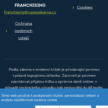
FRANCHISING
Cookies
franchising@vasepekarna.cz
Ochrana
osobních
údajů
Podle zákona o evidenci tržeb je prodávající povinen
vystavit kupujícímu účtenku. Zároveň je povinen
zaevidovat přijatou tržbu u správce daně online; v
případě technického výpadku pak nejpozději do 48 hodin.
Tento web používá k poskytování služeb, personalizaci reklam a
© 2026
Vaše pekárna a.s.
analýze návštěvnosti soubory cookie