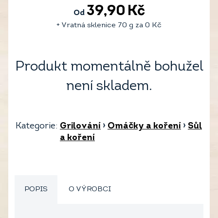
39,90
Kč
Od
+ Vratná sklenice 70 g za
0
Kč
Produkt momentálně bohužel
není skladem.
Kategorie:
Grilování
›
Omáčky a koření
›
Sůl
a koření
POPIS
O VÝROBCI