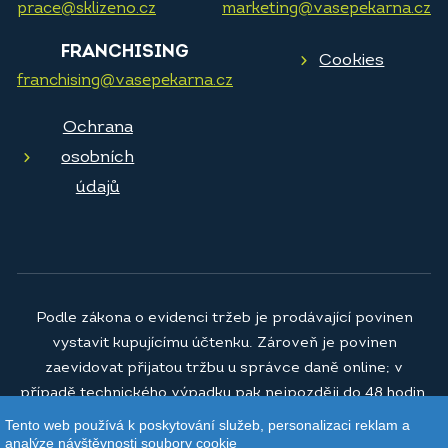
prace@sklizeno.cz
marketing@vasepekarna.cz
FRANCHISING
Cookies
franchising@vasepekarna.cz
Ochrana
osobních
údajů
Podle zákona o evidenci tržeb je prodávající povinen
vystavit kupujícímu účtenku. Zároveň je povinen
zaevidovat přijatou tržbu u správce daně online; v
případě technického výpadku pak nejpozději do 48 hodin.
Tento web používá k poskytování služeb, personalizaci reklam a
© 2026
Vaše pekárna a.s.
analýze návštěvnosti soubory cookie