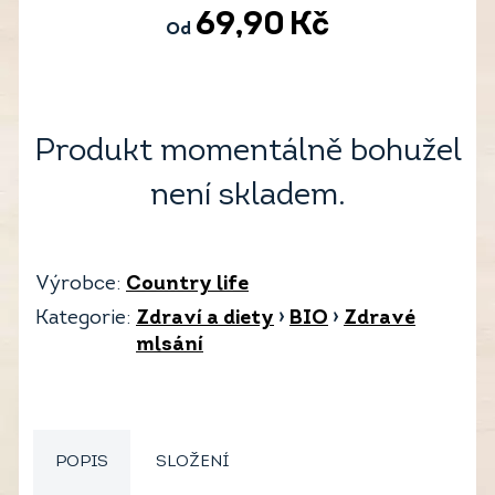
69,90
Kč
Od
Produkt momentálně bohužel
není skladem.
Výrobce:
Country life
Kategorie:
Zdraví a diety
›
BIO
›
Zdravé
mlsání
POPIS
SLOŽENÍ