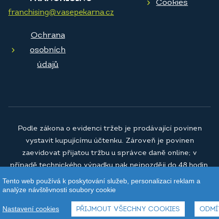
Cookies
franchising@vasepekarna.cz
Ochrana
osobních
údajů
Podle zákona o evidenci tržeb je prodávající povinen
vystavit kupujícímu účtenku. Zároveň je povinen
zaevidovat přijatou tržbu u správce daně online; v
případě technického výpadku pak nejpozději do 48 hodin.
Tento web používá k poskytování služeb, personalizaci reklam a
© 2026
Vaše pekárna a.s.
analýze návštěvnosti soubory cookie
Nastavení cookies
PŘIJMOUT VŠECHNY COOKIES
ODMÍ