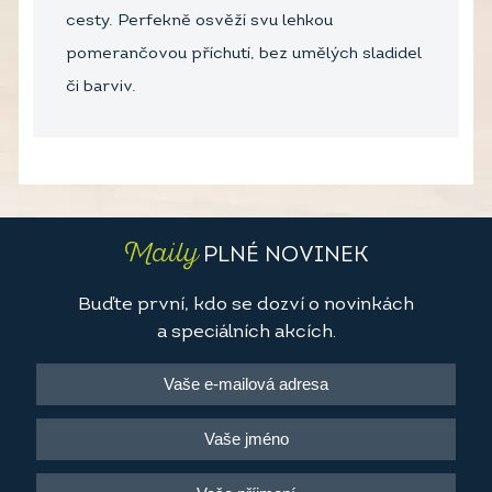
cesty. Perfekně osvěží svu lehkou
pomerančovou příchutí, bez umělých sladidel
či barviv.
Maily
PLNÉ NOVINEK
Buďte první, kdo se dozví o novinkách
a speciálních akcích.