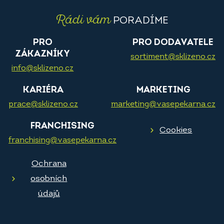
Rádi vám
PORADÍME
PRO
PRO DODAVATELE
ZÁKAZNÍKY
sortiment@sklizeno.cz
info@sklizeno.cz
KARIÉRA
MARKETING
prace@sklizeno.cz
marketing@vasepekarna.cz
FRANCHISING
Cookies
franchising@vasepekarna.cz
Ochrana
osobních
údajů