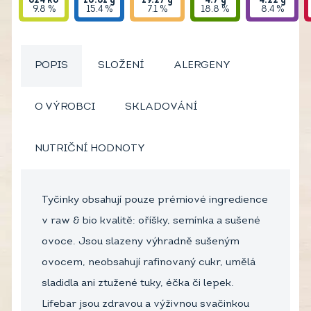
824
kJ
10.81
g
19.27
g
4.7
g
4.22
g
9.8 %
15.4 %
7.1 %
18.8 %
8.4 %
POPIS
SLOŽENÍ
ALERGENY
O VÝROBCI
SKLADOVÁNÍ
NUTRIČNÍ HODNOTY
Tyčinky obsahují pouze prémiové ingredience
v raw & bio kvalitě: oříšky, semínka a sušené
ovoce. Jsou slazeny výhradně sušeným
ovocem, neobsahují rafinovaný cukr, umělá
sladidla ani ztužené tuky, éčka či lepek.
Lifebar jsou zdravou a výživnou svačinkou