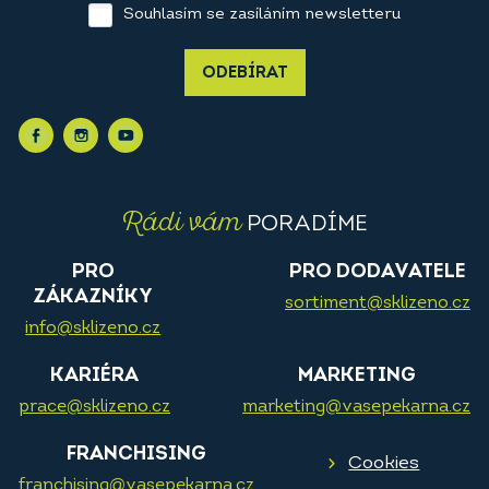
Souhlasím se zasíláním newsletteru
ODEBÍRAT
Rádi vám
PORADÍME
PRO
PRO DODAVATELE
ZÁKAZNÍKY
sortiment@sklizeno.cz
info@sklizeno.cz
KARIÉRA
MARKETING
prace@sklizeno.cz
marketing@vasepekarna.cz
FRANCHISING
Cookies
franchising@vasepekarna.cz