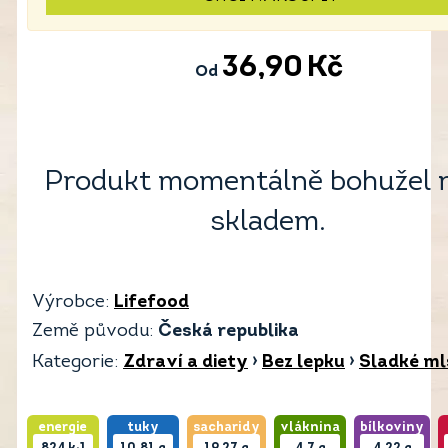
36,90
Kč
Od
Produkt momentálně bohužel 
skladem.
Výrobce:
Lifefood
Země původu:
Česká republika
Kategorie:
Zdraví a diety
›
Bez lepku
›
Sladké ml
energie
tuky
sacharidy
vláknina
bílkoviny