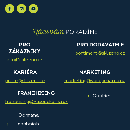
Rádi vám
PORADÍME
PRO
PRO DODAVATELE
ZÁKAZNÍKY
sortiment@sklizeno.cz
info@sklizeno.cz
KARIÉRA
MARKETING
prace@sklizeno.cz
marketing@vasepekarna.cz
FRANCHISING
Cookies
franchising@vasepekarna.cz
Ochrana
osobních