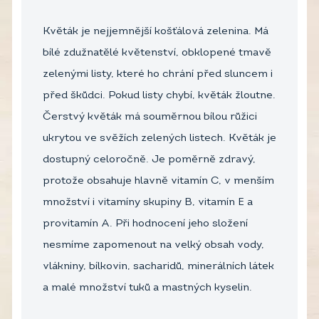
Květák je nejjemnější košťálová zelenina. Má
bílé zdužnatělé květenství, obklopené tmavě
zelenými listy, které ho chrání před sluncem i
před škůdci. Pokud listy chybí, květák žloutne.
Čerstvý květák má souměrnou bílou růžici
ukrytou ve svěžích zelených listech. Květák je
dostupný celoročně. Je poměrně zdravý,
protože obsahuje hlavně vitamín C, v menším
množství i vitamíny skupiny B, vitamín E a
provitamín A. Při hodnocení jeho složení
nesmíme zapomenout na velký obsah vody,
vlákniny, bílkovin, sacharidů, minerálních látek
a malé množství tuků a mastných kyselin.