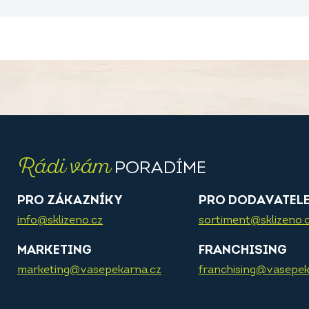
Rádi vám
PORADÍME
PRO ZÁKAZNÍKY
PRO DODAVATEL
info@sklizeno.cz
sortiment@sklizeno.
MARKETING
FRANCHISING
marketing@vasepekarna.cz
franchising@vasepek