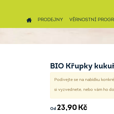
PRODEJNY
VĚRNOSTNÍ PROG
BIO Křupky kuku
Podívejte se na nabídku konkré
si vyzvednete, nebo vám ho 
23,90
Kč
Od