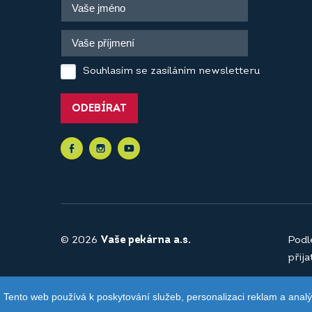
Souhlasím se zasíláním newsletteru
ODEBÍRAT
© 2026
Vaše pekárna a.s.
Podl
přij
Tento web používá k poskytování služeb, personalizaci reklam a anal