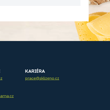
E
KARIÉRA
cz
prace@sklizeno.cz
arna.cz