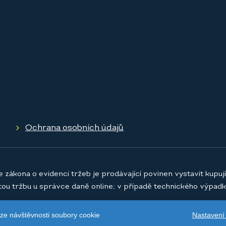
Ochrana osobních údajů
e zákona o evidenci tržeb je prodávající povinen vystavit kupu
atou tržbu u správce daně online; v případě technického výpadk
Nastavení
ýze návštěvnosti soubory cookie