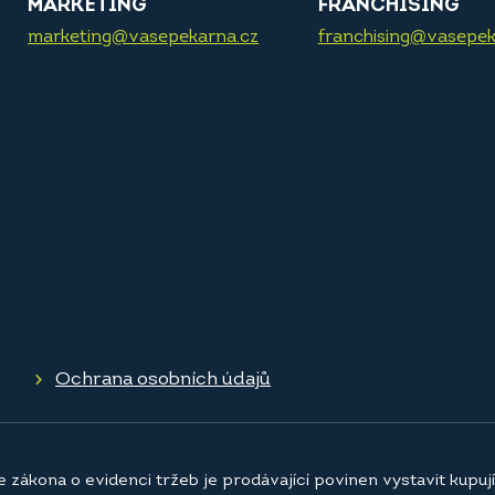
MARKETING
FRANCHISING
marketing@vasepekarna.cz
franchising@vasepek
Ochrana osobních údajů
e zákona o evidenci tržeb je prodávající povinen vystavit kupu