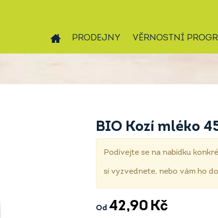
PRODEJNY
VĚRNOSTNÍ PROG
BIO Kozí mléko 4
Podívejte se na nabídku konkré
si vyzvednete, nebo vám ho 
42,90
Kč
Od