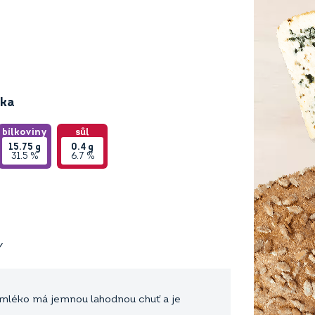
ika
bílkoviny
sůl
15.75
g
0.4
g
31.5 %
6.7 %
Y
 mléko má jemnou lahodnou chuť a je