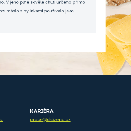
o. V jeho plné skvělé chuti určeno přímo
í máslo s bylinkami používalo jako
E
KARIÉRA
cz
prace@sklizeno.cz