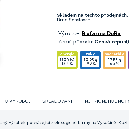
Skladem na těchto prodejnách:
Brno Semilasso
Výrobce:
Biofarma DoRa
Země původu:
Česká republ
energie
tuky
sacharidy
1130
kJ
13.95
g
17.55
g
13.4 %
19.9 %
6.5 %
O VÝROBCI
SKLADOVÁNÍ
NUTRIČNÍ HODNOT
aný výrobek pocházející z ekologické farmy na Vysočině. Kozí