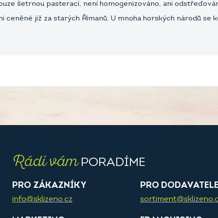
ouze šetrnou pasterací, není homogenizováno, ani odstřeďován
ceněné již za starých Římanů. U mnoha horských národů se koz
Rádi vám
PORADÍME
PRO ZÁKAZNÍKY
PRO DODAVATEL
info@sklizeno.cz
sortiment@sklizeno.