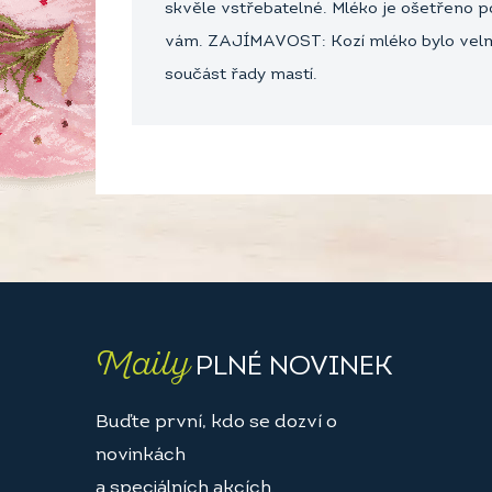
skvěle vstřebatelné. Mléko je ošetřeno p
vám. ZAJÍMAVOST: Kozí mléko bylo velmi 
součást řady mastí.
Maily
PLNÉ NOVINEK
Buďte první, kdo se dozví o
novinkách
a speciálních akcích.