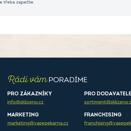
je třeba zapečte.
Rádi vám
PORADÍME
PRO ZÁKAZNÍKY
PRO DODAVATEL
info@sklizeno.cz
sortiment@sklizeno.
MARKETING
FRANCHISING
marketing@vasepekarna.cz
franchising@vasepek