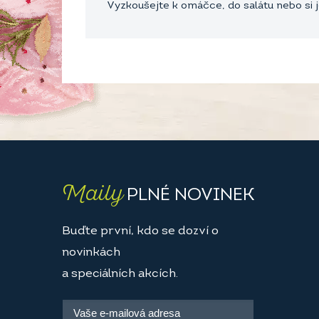
Vyzkoušejte k omáčce, do salátu nebo si 
Maily
PLNÉ NOVINEK
Buďte první, kdo se dozví o
novinkách
a speciálních akcích.