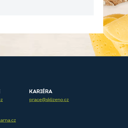
E
KARIÉRA
cz
prace@sklizeno.cz
arna.cz