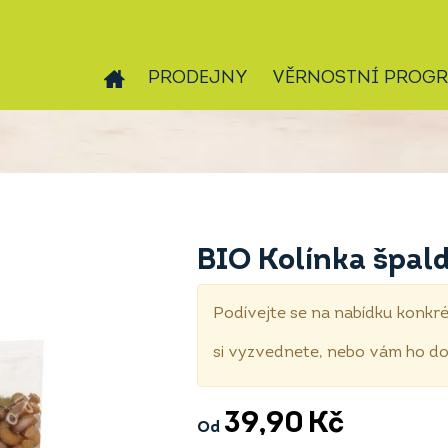
PRODEJNY
VĚRNOSTNÍ PROG
BIO Kolínka špal
Podívejte se na nabídku konkré
si vyzvednete, nebo vám ho 
39,90
Kč
Od