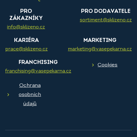
PRO
PRO DODAVATELE
ZÁKAZNÍKY
sortiment@sklizeno.cz
info@sklizeno.cz
KARIÉRA
MARKETING
prace@sklizeno.cz
marketing@vasepekarna.cz
FRANCHISING
Cookies
franchising@vasepekarna.cz
Ochrana
osobních
údajů