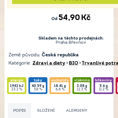
54,90
Kč
Od
Skladem na těchto prodejnách:
Praha Břevnov
Země původu:
Česká republika
Kategorie:
Zdraví a diety
›
BIO
›
Trvanlivé potr
energie
tuky
sacharidy
vláknina
bílkoviny
1942
kJ
40.59
g
18.41
g
3.08
g
5.6
g
23.2 %
58 %
6.8 %
12.3 %
11.2 %
POPIS
SLOŽENÍ
ALERGENY