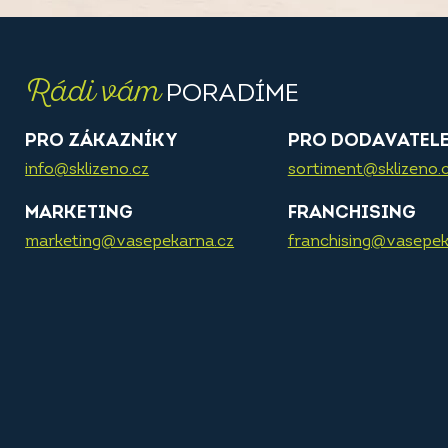
Rádi vám
PORADÍME
PRO ZÁKAZNÍKY
PRO DODAVATEL
info@sklizeno.cz
sortiment@sklizeno.
MARKETING
FRANCHISING
marketing@vasepekarna.cz
franchising@vasepek