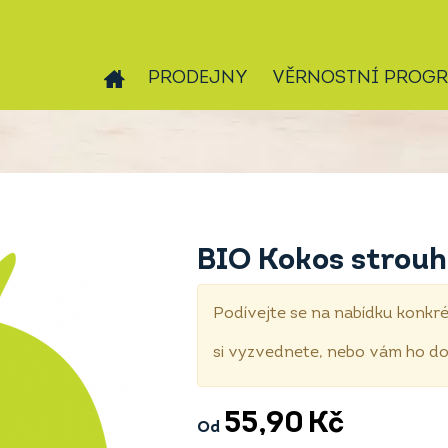
PRODEJNY
VĚRNOSTNÍ PROG
BIO Kokos strouh
Podívejte se na nabídku konkré
si vyzvednete, nebo vám ho 
55,90
Kč
Od