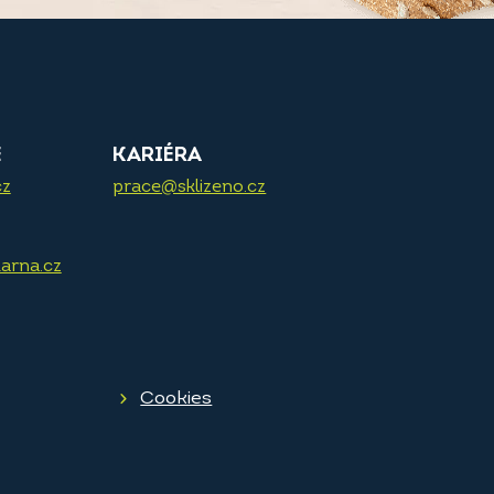
E
KARIÉRA
cz
prace@sklizeno.cz
arna.cz
Cookies