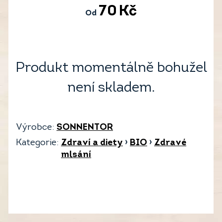
70
Kč
Od
Produkt momentálně bohužel
není skladem.
Výrobce:
SONNENTOR
Kategorie:
Zdraví a diety
›
BIO
›
Zdravé
mlsání