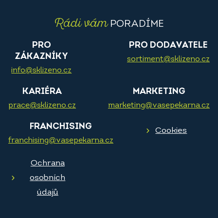
Rádi vám
PORADÍME
PRO
PRO DODAVATELE
ZÁKAZNÍKY
sortiment@sklizeno.cz
info@sklizeno.cz
KARIÉRA
MARKETING
prace@sklizeno.cz
marketing@vasepekarna.cz
FRANCHISING
Cookies
franchising@vasepekarna.cz
Ochrana
osobních
údajů