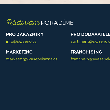
Rádi vám
PORADÍME
PRO ZÁKAZNÍKY
PRO DODAVATEL
info@sklizeno.cz
sortiment@sklizeno.
MARKETING
FRANCHISING
marketing@vasepekarna.cz
franchising@vasepek