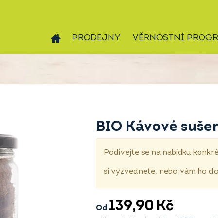
PRODEJNY
VĚRNOSTNÍ PROG
BIO Kávové sušen
Podívejte se na nabídku konkré
si vyzvednete, nebo vám ho 
139,90
Kč
Od