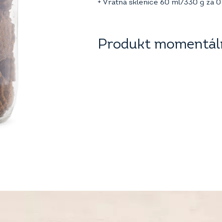
+ Vratná sklenice 60 ml/330 g za
0
Produkt momentáln