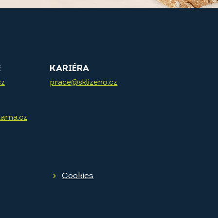
E
KARIÉRA
cz
prace@sklizeno.cz
arna.cz
Cookies