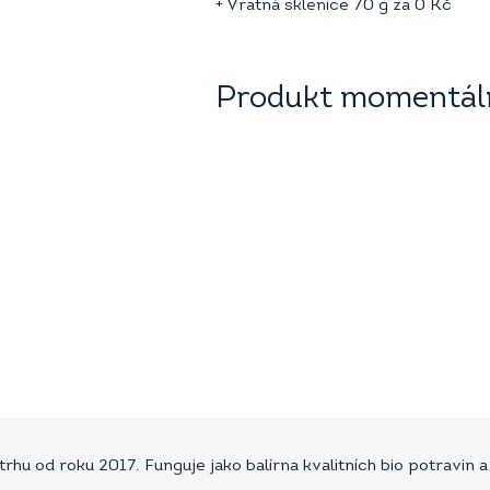
+ Vratná sklenice 70 g za
0
Kč
Produkt momentáln
trhu od roku 2017. Funguje jako balírna kvalitních bio potravin 