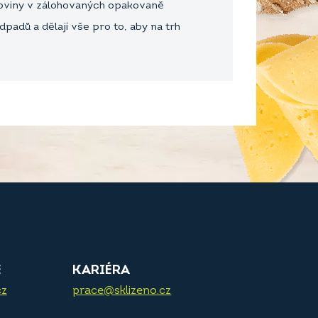
uroviny v zálohovaných opakovaně
padů a dělají vše pro to, aby na trh
E
KARIÉRA
cz
prace@sklizeno.cz