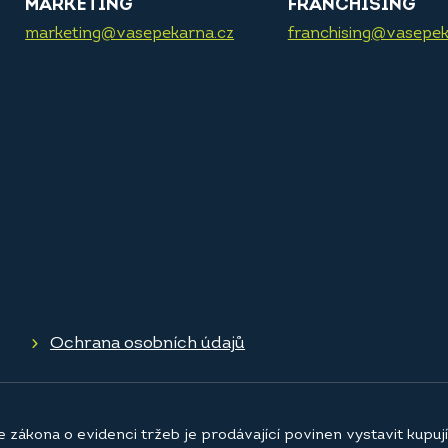
MARKETING
FRANCHISING
marketing@vasepekarna.cz
franchising@vasepek
Ochrana osobních údajů
e zákona o evidenci tržeb je prodávající povinen vystavit kupu