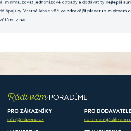
ná: minimalizovat jednorázové odpady a dodávat ty nejlepší s
dé špajzky. Vratné lahve věří ve zdravější planetu s minimem od
většinu z nás.
Rádi vám
PORADÍME
PRO ZÁKAZNÍKY
PRO DODAVATEL
info@sklizeno.cz
sortiment@sklizeno.