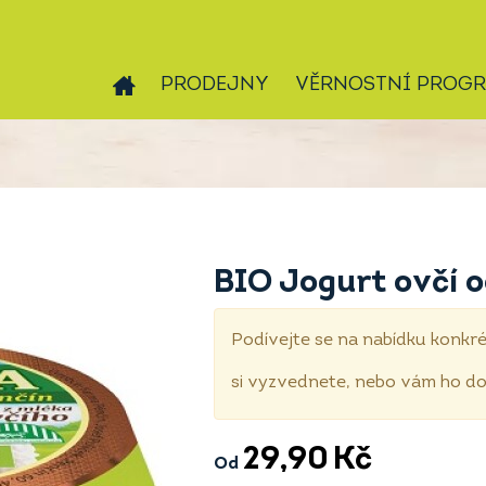
PRODEJNY
VĚRNOSTNÍ PROG
BIO Jogurt ovčí 
Podívejte se na nabídku konkré
si vyzvednete, nebo vám ho 
29,90
Kč
Od