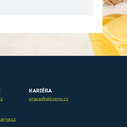
E
KARIÉRA
cz
prace@sklizeno.cz
arna.cz