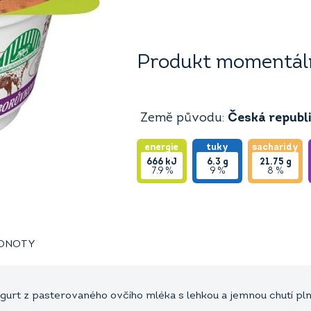
Produkt momentáln
Země původu:
Česká republ
energie
tuky
sacharidy
666
kJ
6.3
g
21.75
g
7.9 %
9 %
8 %
ODNOTY
urt z pasterovaného ovčího mléka s lehkou a jemnou chutí plné