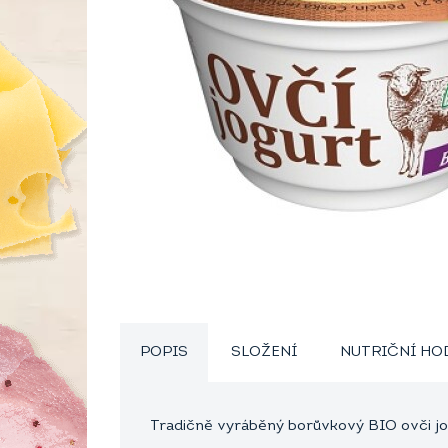
POPIS
SLOŽENÍ
NUTRIČNÍ H
Tradičně vyráběný borůvkový BIO ovči jog