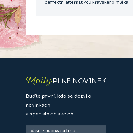
perfektní alternativou kravského mléka.
Maily
PLNÉ NOVINEK
Buďte první, kdo se dozví o
novinkách
a speciálních akcích.