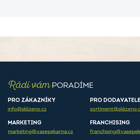
Rádi vám
PORADÍME
PRO ZÁKAZNÍKY
PRO DODAVATEL
info@sklizeno.cz
sortiment@sklizeno.
MARKETING
FRANCHISING
marketing@vasepekarna.cz
franchising@vasepek