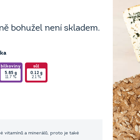
ě bohužel není skladem.
ika
bílkoviny
sůl
5.85
g
0.12
g
11.7 %
2.1 %
 vitamínů a minerálů, proto je také