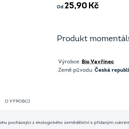
25,90
Kč
Od
Produkt momentáln
Výrobce:
Bio Vavřinec
Země původu:
Česká republ
O VÝROBCI
hu pocházející z ekologického zemědělství s přidaným cukrem. Za