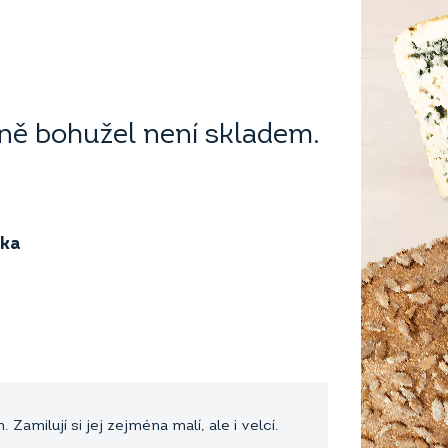
ě bohužel není skladem.
ika
milují si jej zejména malí, ale i velcí.