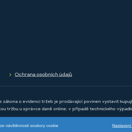
Ochrana osobních údajů
e zákona o evidenci tržeb je prodávající povinen vystavit kupu
atou tržbu u správce daně online; v případě technického výpadk
Nastavení
ýze návštěvnosti soubory cookie