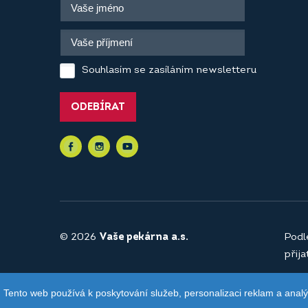
Souhlasím se zasíláním newsletteru
ODEBÍRAT
© 2026
Vaše pekárna a.s.
Podl
přij
Tento web používá k poskytování služeb, personalizaci reklam a anal