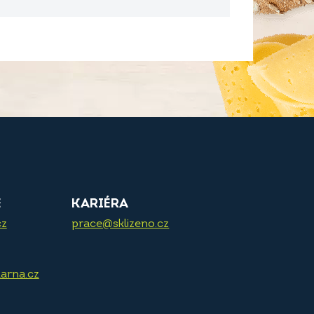
E
KARIÉRA
cz
prace@sklizeno.cz
arna.cz