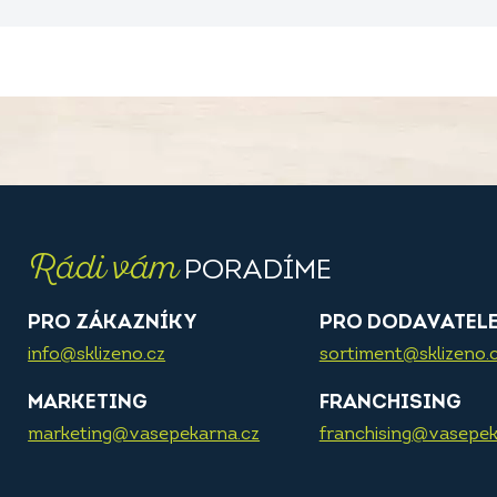
Rádi vám
PORADÍME
PRO ZÁKAZNÍKY
PRO DODAVATEL
info@sklizeno.cz
sortiment@sklizeno.
MARKETING
FRANCHISING
marketing@vasepekarna.cz
franchising@vasepek