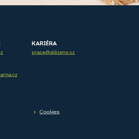
E
KARIÉRA
cz
prace@sklizeno.cz
arna.cz
Cookies