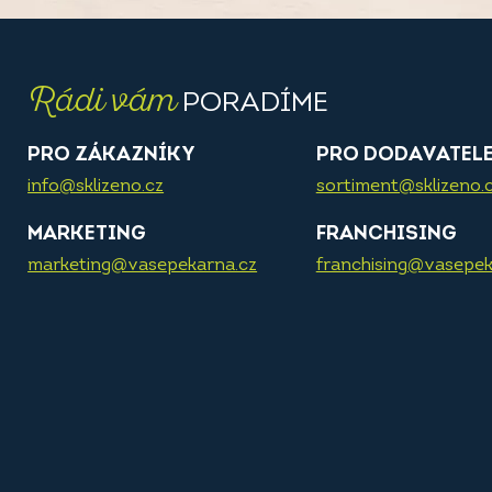
Rádi vám
PORADÍME
PRO ZÁKAZNÍKY
PRO DODAVATEL
info@sklizeno.cz
sortiment@sklizeno.
MARKETING
FRANCHISING
marketing@vasepekarna.cz
franchising@vasepek