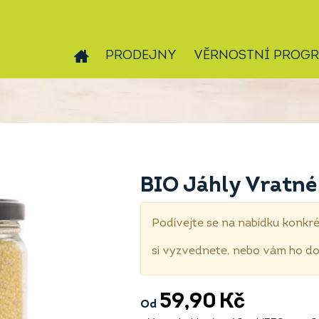
PRODEJNY
VĚRNOSTNÍ PROG
BIO Jáhly Vratné
Podívejte se na nabídku konkré
si vyzvednete, nebo vám ho 
59,90
Kč
Od