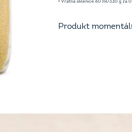
+ Vratná sklenice 60 ml/330 g za
0
Produkt momentáln